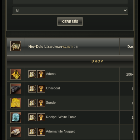
Név
•
Delu Lizardman
•
Darab
28
SZINT:
DROP
Adena
206-403
Charcoal
1
Suede
1
Recipe: White Tunic
1
Adamantite Nugget
1