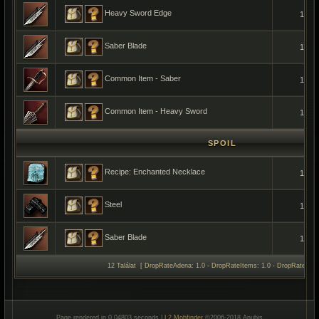
Heavy Sword Edge
1
Saber Blade
1
Common Item - Saber
1
Common Item - Heavy Sword
1
SPOIL
Recipe: Enchanted Necklace
1
Steel
1
Saber Blade
1
12 Találat [ DropRateAdena: 1.0 - DropRateItems: 1.0 - DropRateSpoil
Page rendered in 0.04803 seconds |
L2 Mobfinder
©2006-2018 Anubis