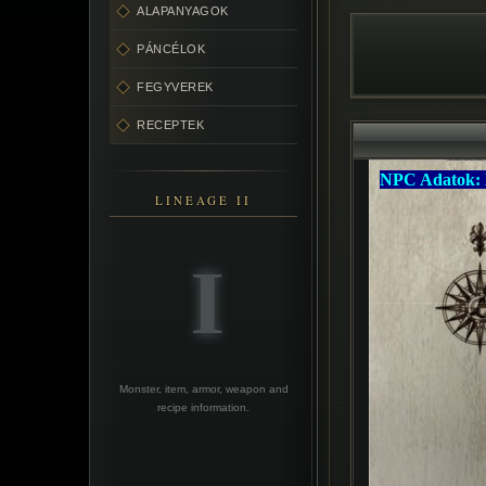
ALAPANYAGOK
PÁNCÉLOK
FEGYVEREK
RECEPTEK
LINEAGE II
Monster, item, armor, weapon and
recipe information.