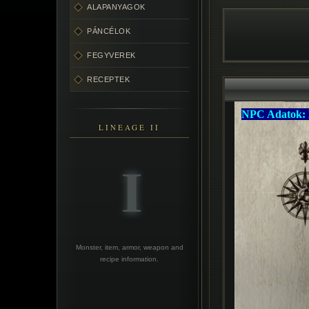
ALAPANYAGOK
PÁNCÉLOK
FEGYVEREK
RECEPTEK
LINEAGE II
Monster, item, armor, weapon and
recipe information.