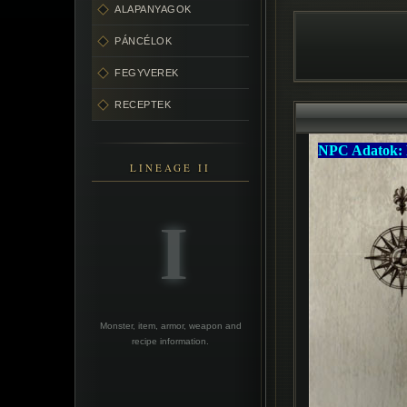
ALAPANYAGOK
PÁNCÉLOK
FEGYVEREK
RECEPTEK
LINEAGE II
Monster, item, armor, weapon and
recipe information.