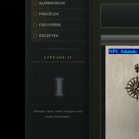
ALAPANYAGOK
PÁNCÉLOK
FEGYVEREK
RECEPTEK
LINEAGE II
Monster, item, armor, weapon and
recipe information.