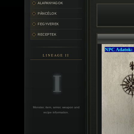
ALAPANYAGOK
PÁNCÉLOK
FEGYVEREK
RECEPTEK
LINEAGE II
Monster, item, armor, weapon and
recipe information.