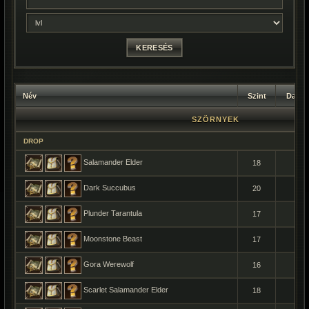
Név
Szint
Darab
SZÖRNYEK
DROP
Salamander Elder
18
1
Dark Succubus
20
1
Plunder Tarantula
17
1
Moonstone Beast
17
1
Gora Werewolf
16
1
Scarlet Salamander Elder
18
1