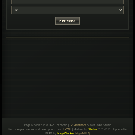
Page rendered in 0.11451 seconds |
L2 Mobfinder
©2006-2018 Anubis
Item images, names and descriptions from
L2WH
| Modded by
Starfire
2020-2026, Updated to
PHP8 by
MegaChicken
Nightfall L2j