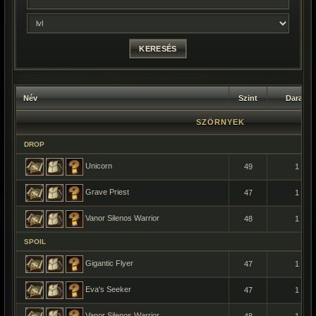
Név
Szint
Darab
SZÖRNYEK
DROP
Unicorn
49
1
Grave Priest
47
1
Vanor Silenos Warrior
48
1
SPOIL
Gigantic Flyer
47
1
Eva's Seeker
47
1
Vanor Silenos Warrior