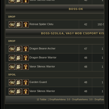
48
1
BOSS-OK
DROP
Retreat Spider Cletu
42
192-576
BOSS-SZOLGA, VAGY MOB CSOPORT KISÉR
DROP
Dragon Bearer Archer
47
1
Dragon Bearer Warrior
48
1
Vanor Silenos Warrior
48
1
SPOIL
Garden Guard
48
1
Vanor Silenos Warrior
48
1
12 Találat [ DropRateAdena: 3.0 - DropRateItems: 3.0 - DropRateSpoil