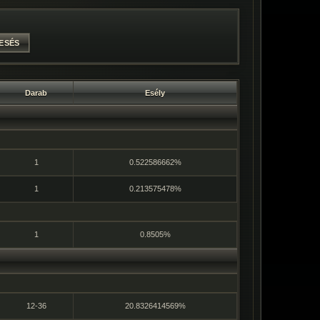
Darab
Esély
1
0.522586662%
1
0.213575478%
1
0.8505%
12-36
20.8326414569%