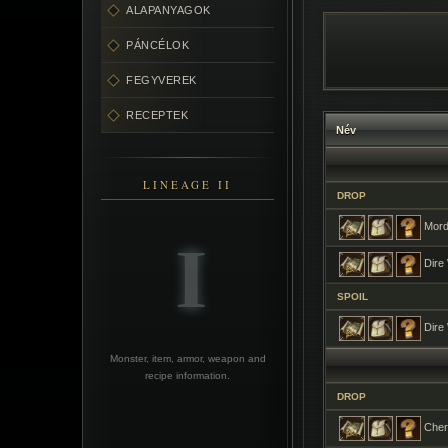
ALAPANYAGOK
PÁNCÉLOK
FEGYVEREK
RECEPTEK
Név
LINEAGE II
DROP
Mor
Dire
SPOIL
Dire
Monster, item, armor, weapon and
recipe information.
DROP
Chert