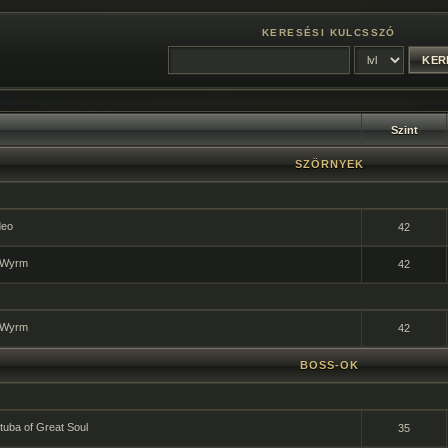
KERESÉSI KULCSSZÓ
Szint
SZÖRNYEK
deo
42
 Wyrm
42
 Wyrm
42
BOSS-OK
uba of Great Soul
35