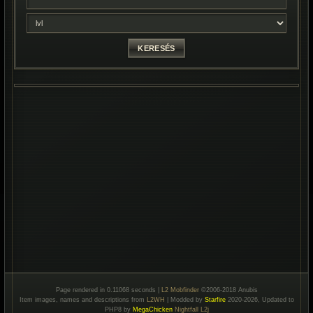
Page rendered in 0.11068 seconds |
L2 Mobfinder
©2006-2018 Anubis
Item images, names and descriptions from
L2WH
| Modded by
Starfire
2020-2026, Updated to
PHP8 by
MegaChicken
Nightfall L2j