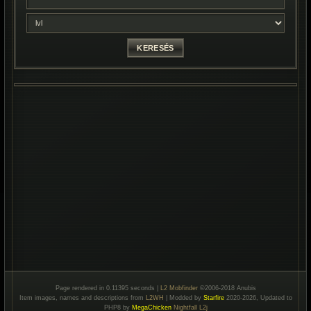
Page rendered in 0.11395 seconds |
L2 Mobfinder
©2006-2018 Anubis
Item images, names and descriptions from
L2WH
| Modded by
Starfire
2020-2026, Updated to
PHP8 by
MegaChicken
Nightfall L2j