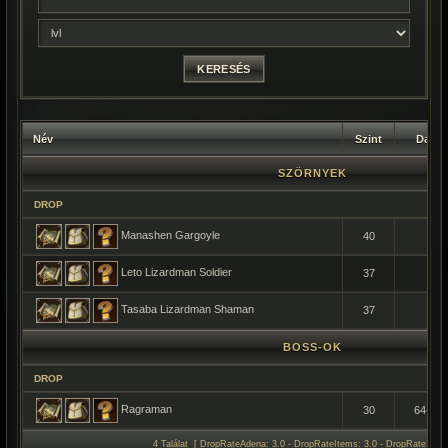
Név
Szint
Darab
SZÖRNYEK
DROP
Manashen Gargoyle
40
1
Leto Lizardman Soldier
37
1
Tasaba Lizardman Shaman
37
1
BOSS-OK
DROP
Ragraman
30
64-19
4 Találat [ DropRateAdena: 3.0 - DropRateItems: 3.0 - DropRateSpoil: