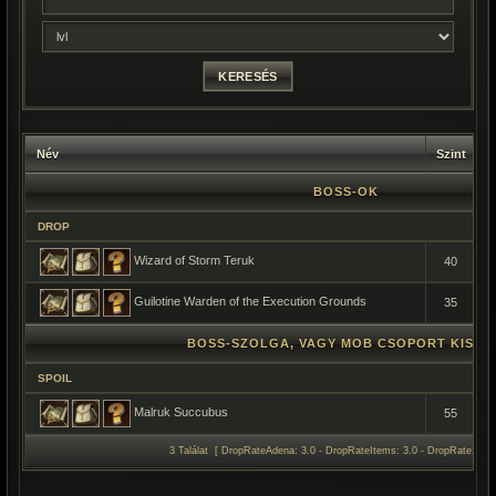
Név
Szint
D
BOSS-OK
DROP
Wizard of Storm Teruk
40
Guilotine Warden of the Execution Grounds
35
BOSS-SZOLGA, VAGY MOB CSOPORT KISÉR
SPOIL
Malruk Succubus
55
3 Találat [ DropRateAdena: 3.0 - DropRateItems: 3.0 - DropRateSpoil: