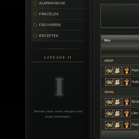
ALAPANYAGOK
PÁNCÉLOK
FEGYVEREK
RECEPTEK
Név
LINEAGE II
DROP
Plati
Halla
SPOIL
Bind
Monster, item, armor, weapon and
Lili
recipe information.
Plati