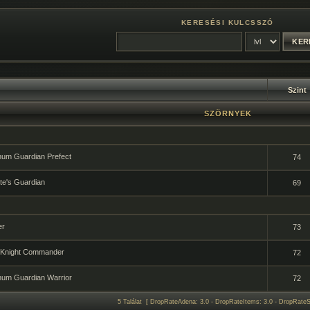
KERESÉSI KULCSSZÓ
Szint
SZÖRNYEK
num Guardian Prefect
74
te's Guardian
69
er
73
m Knight Commander
72
num Guardian Warrior
72
5 Találat [ DropRateAdena: 3.0 - DropRateItems: 3.0 - DropRateSp