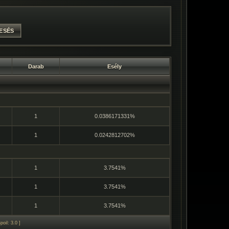
Darab
Esély
1
0.0386171331%
1
0.0242812702%
1
3.7541%
1
3.7541%
1
3.7541%
oil: 3.0 ]