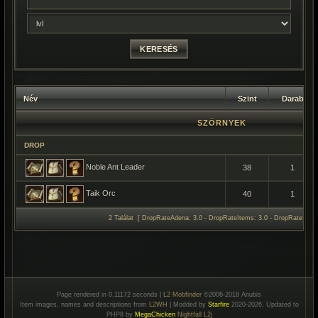
Név
Szint
Darab
SZÖRNYEK
DROP
Noble Ant Leader
38
1
Taik Orc
40
1
2 Találat [ DropRateAdena: 3.0 - DropRateItems: 3.0 - DropRateSpoil:
Page rendered in 0.11172 seconds |
L2 Mobfinder
©2006-2018 Anubis
Item images, names and descriptions from
L2WH
| Modded by
Starfire
2020-2026, Updated to
PHP8 by
MegaChicken
Nightfall L2j