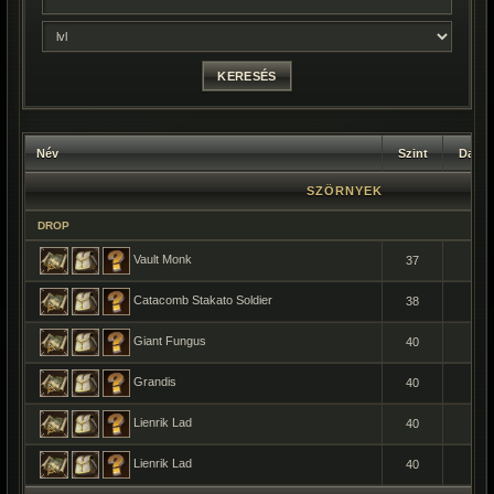
Név
Szint
Darab
SZÖRNYEK
DROP
Vault Monk
37
1
Catacomb Stakato Soldier
38
1
Giant Fungus
40
1
Grandis
40
1
Lienrik Lad
40
1
Lienrik Lad
40
1