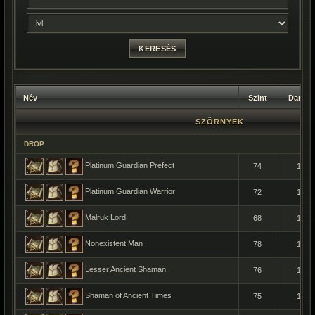
Név
Szint
Darab
SZÖRNYEK
DROP
Platinum Guardian Prefect
74
1
Platinum Guardian Warrior
72
1
Malruk Lord
68
1
Nonexistent Man
78
1
Lesser Ancient Shaman
76
1
Shaman of Ancient Times
75
1