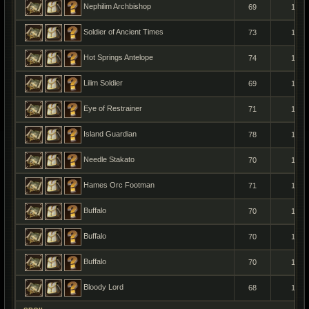
Nephilim Archbishop
69
1
Soldier of Ancient Times
73
1
Hot Springs Antelope
74
1
Lilim Soldier
69
1
Eye of Restrainer
71
1
Island Guardian
78
1
Needle Stakato
70
1
Hames Orc Footman
71
1
Buffalo
70
1
Buffalo
70
1
Buffalo
70
1
Bloody Lord
68
1