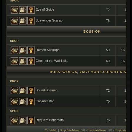
SPOIL
Eye of Guide
72
1
Scavenger Scarab
73
1
BOSS-OK
DROP
Demon Kurikups
59
16-48
Ghost of the Well Lidia
60
16-48
BOSS-SZOLGA, VAGY MOB CSOPORT KISÉR
DROP
Bound Shaman
72
1
Conjurer Bat
70
1
SPOIL
Requiem Behemoth
70
1
25 Találat [ DropRateAdena: 3.0 - DropRateItems: 3.0 - DropRateSpoil