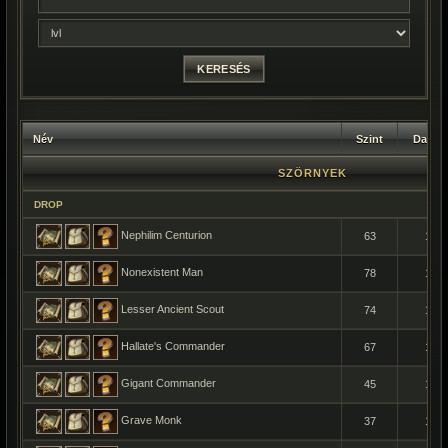
Név
Szint
Darab
SZÖRNYEK
DROP
Nephilim Centurion
63
1
Nonexistent Man
78
1
Lesser Ancient Scout
74
1
Hallate's Commander
67
1
Gigant Commander
45
1
Grave Monk
37
1