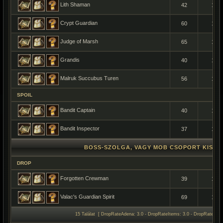
Lith Shaman
42
1
Crypt Guardian
60
1
Judge of Marsh
65
1
Grandis
40
1
Malruk Succubus Turen
56
1
SPOIL
Bandit Captain
40
1
Bandit Inspector
37
1
BOSS-SZOLGA, VAGY MOB CSOPORT KISÉR
DROP
Forgotten Crewman
39
1
Valac's Guardian Spirit
69
1
15 Találat [ DropRateAdena: 3.0 - DropRateItems: 3.0 - DropRateSpoil