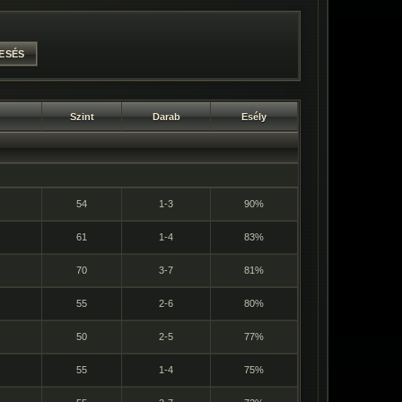
Szint
Darab
Esély
54
1-3
90%
61
1-4
83%
70
3-7
81%
55
2-6
80%
50
2-5
77%
55
1-4
75%