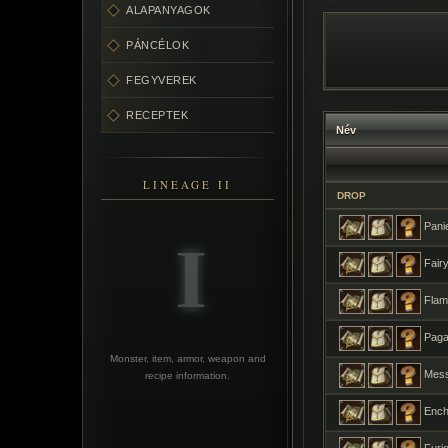
ALAPANYAGOK
PÁNCÉLOK
FEGYVEREK
RECEPTEK
Név
LINEAGE II
DROP
Panie
Fairy
Flame
Paga
Monster, item, armor, weapon and
Mess
recipe information.
Ench