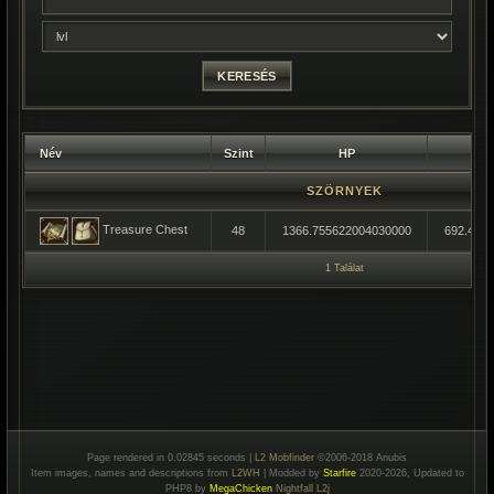
Név
Szint
HP
SZÖRNYEK
Treasure Chest
48
1366.755622004030000
692.400
1 Találat
Page rendered in 0.02845 seconds |
L2 Mobfinder
©2006-2018 Anubis
Item images, names and descriptions from
L2WH
| Modded by
Starfire
2020-2026, Updated to
PHP8 by
MegaChicken
Nightfall L2j