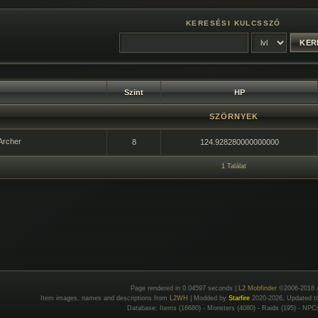
KERESÉSI KULCSSZÓ
Szint
HP
SZÖRNYEK
Archer
8
124.928280000000000
1 Találat
Page rendered in 0.04597 seconds |
L2 Mobfinder
©2006-2018 
Item images, names and descriptions from
L2WH
| Modded by
Starfire
2020-2026, Updated 
Database: Items (16680) - Monsters (4080) - Raids (195) - NPC