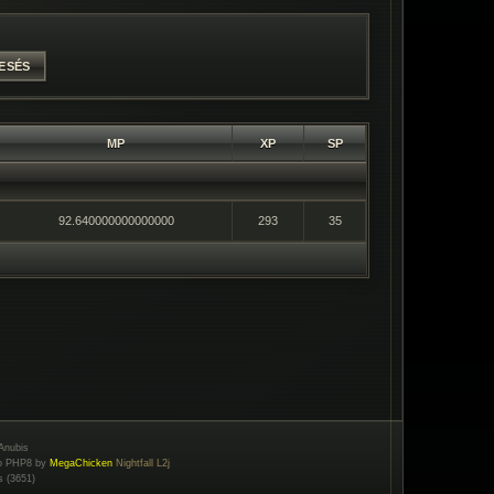
MP
XP
SP
92.640000000000000
293
35
Anubis
to PHP8 by
MegaChicken
Nightfall L2j
s (3651)