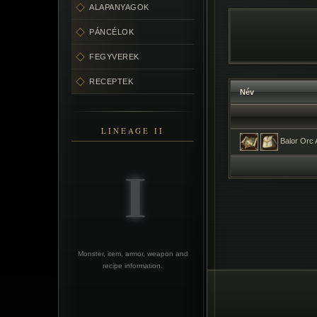
ALAPANYAGOK
PÁNCÉLOK
FEGYVEREK
RECEPTEK
Név
LINEAGE II
Balor Orc 
Monster, item, armor, weapon and
recipe information.