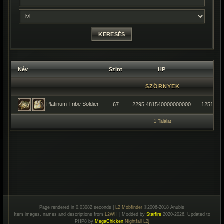
Név
Szint
HP
SZÖRNYEK
Platinum Tribe Soldier
67
2295.481540000000000
1251.00
1 Találat
Page rendered in 0.03082 seconds |
L2 Mobfinder
©2006-2018 Anubis
Item images, names and descriptions from
L2WH
| Modded by
Starfire
2020-2026, Updated to
PHP8 by
MegaChicken
Nightfall L2j