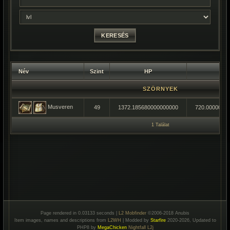
Név
Szint
HP
MP
SZÖRNYEK
Musveren
49
1372.185680000000000
720.0000000
1 Találat
Page rendered in 0.03133 seconds |
L2 Mobfinder
©2006-2018 Anubis
Item images, names and descriptions from
L2WH
| Modded by
Starfire
2020-2026, Updated to
PHP8 by
MegaChicken
Nightfall L2j