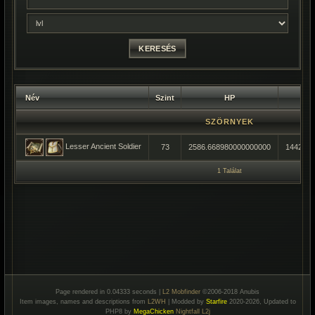
Név
Szint
HP
SZÖRNYEK
Lesser Ancient Soldier
73
2586.668980000000000
1442.40
1 Találat
Page rendered in 0.04333 seconds |
L2 Mobfinder
©2006-2018 Anubis
Item images, names and descriptions from
L2WH
| Modded by
Starfire
2020-2026, Updated to
PHP8 by
MegaChicken
Nightfall L2j