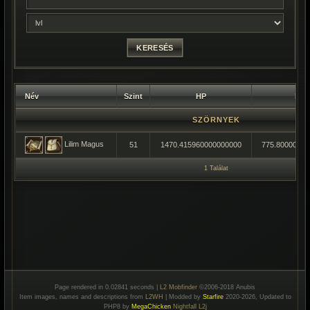
Név
Szint
HP
MP
SZÖRNYEK
Lilim Magus
51
1470.415960000000000
775.8000000
1 Találat
Page rendered in 0.02841 seconds |
L2 Mobfinder
©2006-2018 Anubis
Item images, names and descriptions from
L2WH
| Modded by
Starfire
2020-2026, Updated to
PHP8 by
MegaChicken
Nightfall L2j