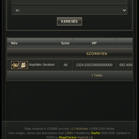
Név
Szint
HP
M
SZÖRNYEK
Nephilim Sentinel
48
1324.016230000000000
692.400000
1 Találat
Page rendered in 0.02868 seconds |
L2 Mobfinder
©2006-2018 Anubis
Item images, names and descriptions from
L2WH
| Modded by
Starfire
2020-2026, Updated to
PHP8 by
MegaChicken
Nightfall L2j