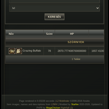
Név
Szint
HP
MP
SZÖRNYEK
Grazing Buffalo
78
2870.777408700000000
1657.4100000
1 Találat
Page rendered in 0.03228 seconds |
L2 Mobfinder
©2006-2018 Anubis
Item images, names and descriptions from
L2WH
| Modded by
Starfire
2020-2026, Updated to
PHP8 by
MegaChicken
Nightfall L2j