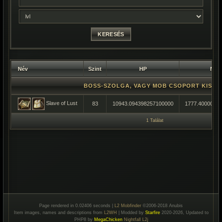
Név
Szint
HP
MP
BOSS-SZOLGA, VAGY MOB CSOPORT KISÉR
Slave of Lust
83
10943.094398257100000
1777.4000000
1 Találat
Page rendered in 0.02406 seconds |
L2 Mobfinder
©2006-2018 Anubis
Item images, names and descriptions from
L2WH
| Modded by
Starfire
2020-2026, Updated to
PHP8 by
MegaChicken
Nightfall L2j