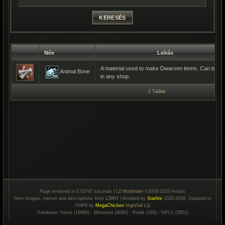
Név
Leírás
A material used to make Dwarven items. Can be so
Animal Bone
in any shop.
1 Találat
Page rendered in 0.02747 seconds |
L2 Mobfinder
©2006-2018 Anubis
Item images, names and descriptions from
L2WH
| Modded by
Starfire
2020-2026, Updated to
PHP8 by
MegaChicken
Nightfall L2j
Database: Items (16680) - Monsters (4080) - Raids (195) - NPCs (3651)