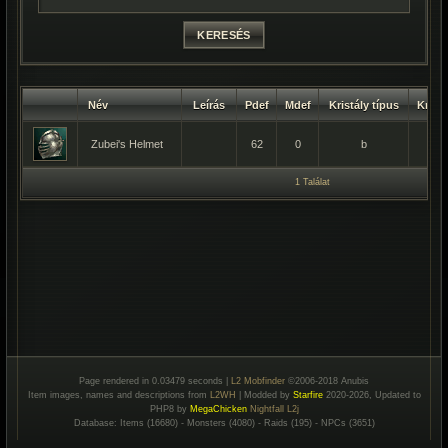
Név
Leírás
Pdef
Mdef
Kristály típus
Kristá
Zubei's Helmet
62
0
b
80
1 Találat
Page rendered in 0.03479 seconds |
L2 Mobfinder
©2006-2018 Anubis
Item images, names and descriptions from
L2WH
| Modded by
Starfire
2020-2026, Updated to
PHP8 by
MegaChicken
Nightfall L2j
Database: Items (16680) - Monsters (4080) - Raids (195) - NPCs (3651)