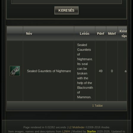
Kristály
Név
Leírás
Pdef
Mdef
típus
Sealed
Gauntlets
of
Nightmare.
Its seal
can be
Sealed Gauntlets of Nightmare
49
0
a
broken
with the
help of the
Blacksmith
of
Mammon.
1 Találat
Page rendered in 0.02262 seconds |
L2 Mobfinder
©2006-2018 Anubis
Item images, names and descriptions from
L2WH
| Modded by
Starfire
2020-2026, Updated to