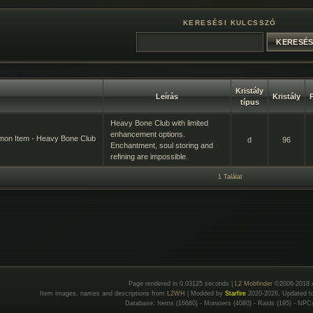
KERESÉSI KULCSSZÓ
Kristály
Leírás
Kristály
típus
Heavy Bone Club with limited
enhancement options.
on Item - Heavy Bone Club
d
96
Enchantment, soul storing and
refining are impossible.
1 Találat
Page rendered in 0.03125 seconds |
L2 Mobfinder
©2006-2018 
Item images, names and descriptions from
L2WH
| Modded by
Starfire
2020-2026, Updated 
Database: Items (16680) - Monsters (4080) - Raids (195) - NPC