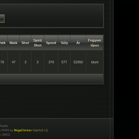
Spirit
Fegyver
Patk
Matk
Shot
Speed
Súly
Ár
Shot
típus
79
47
3
3
379
577
52050
blunt
Anubis
to PHP8 by
MegaChicken
Nightfall L2j
s (3651)