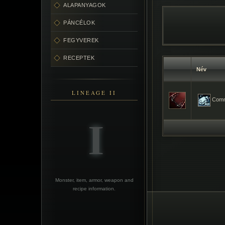
ALAPANYAGOK
PÁNCÉLOK
FEGYVEREK
RECEPTEK
Név
LINEAGE II
Commo
Monster, item, armor, weapon and
recipe information.