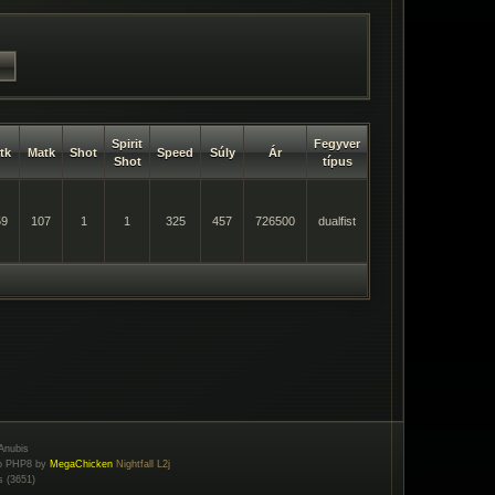
Spirit
Fegyver
tk
Matk
Shot
Speed
Súly
Ár
Shot
típus
59
107
1
1
325
457
726500
dualfist
Anubis
to PHP8 by
MegaChicken
Nightfall L2j
s (3651)