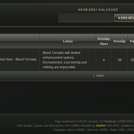
KERESÉSI KULCSSZÓ
Kristály
Leírás
Kristály
Pa
típus
Blood Tornado with limited
enhancement options.
n Item - Blood Tornado
a
58
2
Enchantment, soul storing and
refining are impossible.
1 Találat
Page rendered in 0.02210 seconds |
L2 Mobfinder
©2006-2018 
Item images, names and descriptions from
L2WH
| Modded by
Starfire
2020-2026, Updated 
Database: Items (16680) - Monsters (4080) - Raids (195) - NPC