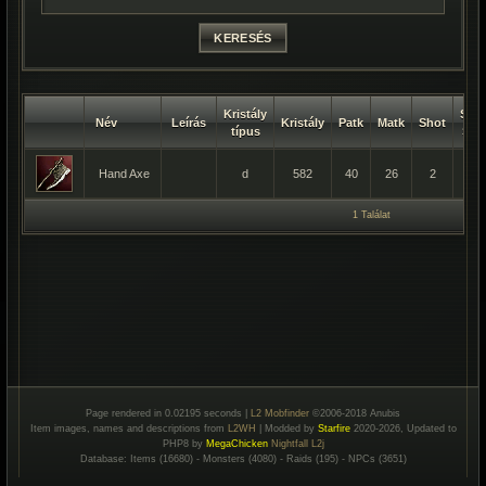
Kristály
Spiri
Név
Leírás
Kristály
Patk
Matk
Shot
típus
Sho
Hand Axe
d
582
40
26
2
2
1 Találat
Page rendered in 0.02195 seconds |
L2 Mobfinder
©2006-2018 Anubis
Item images, names and descriptions from
L2WH
| Modded by
Starfire
2020-2026, Updated to
PHP8 by
MegaChicken
Nightfall L2j
Database: Items (16680) - Monsters (4080) - Raids (195) - NPCs (3651)