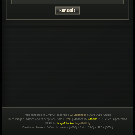
Page rendered in 0.01925 seconds |
L2 Mobfinder
©2006-2018 Anubis
Item images, names and descriptions from
L2WH
| Modded by
Starfire
2020-2026, Updated to
PHP8 by
MegaChicken
Nightfall L2j
Database: Items (16680) - Monsters (4080) - Raids (195) - NPCs (3651)